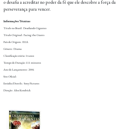
o desafia a acreditar no poder da fé que ele descobre a força da
perseverança para vencer.
Informações Técnicas
Título no Brasil: Desafiando Gigantes
Título Original: Facing the Giants
País de Origem: EUA
Gênero: Drama
Classificação etária: 14 anos
Tempo de Duração: 111 minutos
Ano de Lançamento: 2006
Site Oficial:
Estúdio/Distrib.: Sony Pictures
Direção: Alex Kendrick