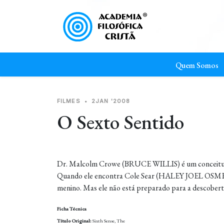
Quem Somos
FILMES
•
2JAN '2008
O Sexto Sentido
Dr. Malcolm Crowe (BRUCE WILLIS) é um conceituado p
Quando ele encontra Cole Sear (HALEY JOEL OSMENT)
menino. Mas ele não está preparado para a descoberta
Ficha Técnica
Título Original:
Sixth Sense, The