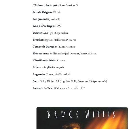
Título em Português
: Sexto Sentido, O
País de Origem:
E.U.A.
Lançamento:
Junho-00
Ano de Produção:
1999
Diretor:
M. Night Shyamalan
Estúdio:
Spyglass/Hollywood Pictures
Tempo de Duração:
112 min. aprox.
Elenco:
Bruce Willis, Haley Joel Osment, Toni Collette
Classificação Etária:
12 anos
Idiomas:
Inglês/Português
Legendas:
Português/Espanhol
Som:
Dolby Digital 5.1 (inglês) / Dolby Surround2.0 (português)
Formato de Tela:
Widescreen Anamófico 1,85