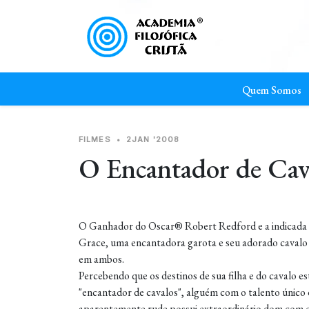
Quem Somos
FILMES
•
2JAN '2008
O Encantador de Cav
O Ganhador do Oscar® Robert Redford e a indicada 
Grace, uma encantadora garota e seu adorado cavalo
em ambos.
Percebendo que os destinos de sua filha e do cavalo
"encantador de cavalos", alguém com o talento único 
aparentemente rude possui extraordinário dom com o