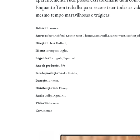
Enquanto Tom trabalha para reconstruir todas as vida
mesmo tempo maravilhosas e trágicas.
Gênero
Romance
Atores
Robert Redford, Kristin Scott Thomas, Sam Neill, Dianne Wiest, Scarlett Jo
Direção
Robert Redford,
Idioma
Português, Inglês,
Legendas
Português, Espanhol,
Ano de produção
1998
País de produção
Estados Unidos,
Duração
167 min.
Distribuição
Walt Disney
Áudio
Dolby Digital 5.1
Vídeo
Widescreen
Cor
Colorido