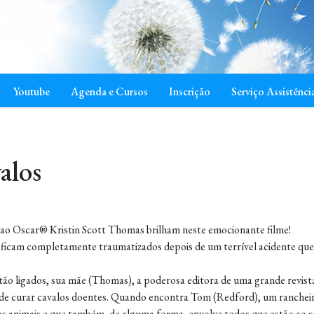
Youtube
Agenda e Cursos
Inscrição
Serviço Assistênci
alos
ao Oscar® Kristin Scott Thomas brilham neste emocionante filme!
 ficam completamente traumatizados depois de um terrível acidente que
 estão ligados, sua mãe (Thomas), a poderosa editora de uma grande rev
de curar cavalos doentes. Quando encontra Tom (Redford), um rancheiro
s animais e que também, de alguma forma, envolve todos que estão ao s