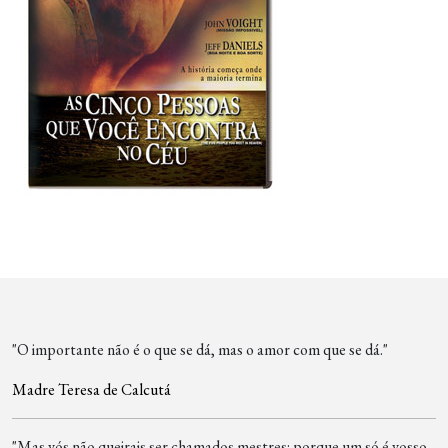
"O importante não é o que se dá, mas o amor com que se dá."
Madre Teresa de Calcutá
"Mas vós não queirais ser chamados mestres: porque um só é vosso